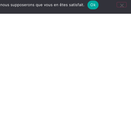
e, nous supposerons que vous en êtes satisfait.
Ok
à Gogo est là pour