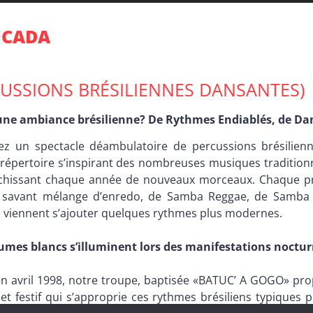
UCADA
CUSSIONS BRÉSILIENNES DANSANTES)
’une ambiance brésilienne? De Rythmes Endiablés, de Da
ez un spectacle déambulatoire de percussions brésilien
 répertoire s’inspirant des nombreuses musiques traditionn
richissant chaque année de nouveaux morceaux. Chaque p
n savant mélange d’enredo, de Samba Reggae, de Samba 
 viennent s’ajouter quelques rythmes plus modernes.
umes blancs s’illuminent lors des manifestations noctur
n avril 1998, notre troupe, baptisée «BATUC’ A GOGO» pro
et festif qui s’approprie ces rythmes brésiliens typiques 