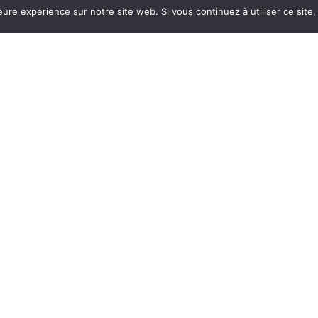
 ou soirées magiques!
leure expérience sur notre site web. Si vous continuez à utiliser ce sit
aimez bouger, danser, chanter et faire la fête, la Batuc’ 
elque soit le lieu ET le temps !!
arger la fiche spectacle
tres formations musicales