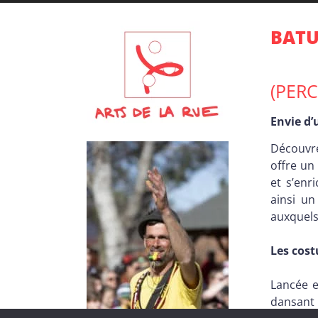
Cie Batuc'à Gogo
Cie Batuc'à Gogo
Cie Batuc'à Gogo
Cie Batuc'à Gogo
Cie Batuc'à Gogo
Cie Batuc'à Gogo
BAT
(PER
Envie d
Découvr
offre un
et s’en
ainsi u
auxquels
Les cost
Lancée e
dansant 