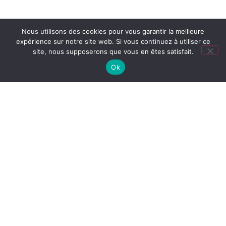
Autres formations musicales (Anthony
Nous utilisons des cookies pour vous garantir la meilleure
Gutierrez)
expérience sur notre site web. Si vous continuez à utiliser ce
site, nous supposerons que vous en êtes satisfait.
Ok